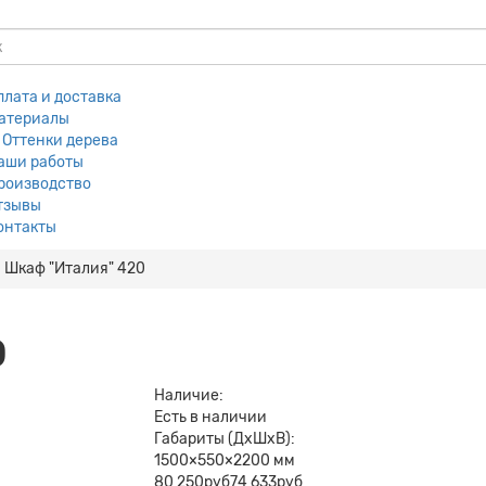
плата и доставка
атериалы
Оттенки дерева
аши работы
роизводство
тзывы
онтакты
Шкаф "Италия" 420
0
Наличие:
Есть в наличии
Габариты (ДхШхВ):
1500×550×2200 мм
80 250руб
74 633руб