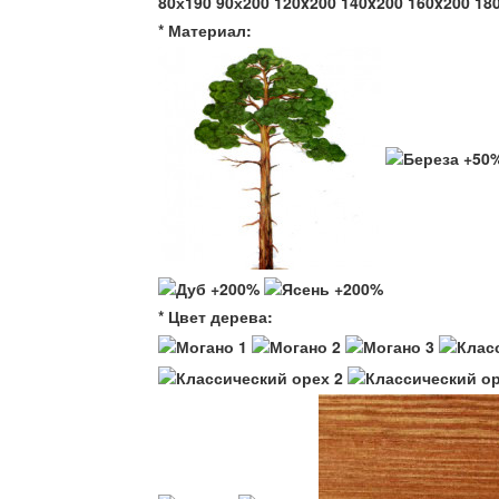
80х190
90х200
120x200
140x200
160x200
18
* Материал:
* Цвет дерева: