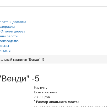
плата и доставка
атериалы
Оттенки дерева
аши работы
роизводство
тзывы
онтакты
альный гарнитур "Венди" -5
"Венди" -5
Наличие:
Есть в наличии
73 900руб
* Размер спального места: