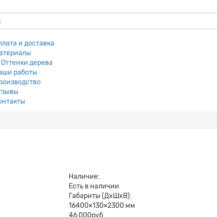
плата и доставка
атериалы
Оттенки дерева
аши работы
роизводство
тзывы
онтакты
Наличие:
Есть в наличии
Габариты (ДхШхВ):
16400×130×2300 мм
46 000руб