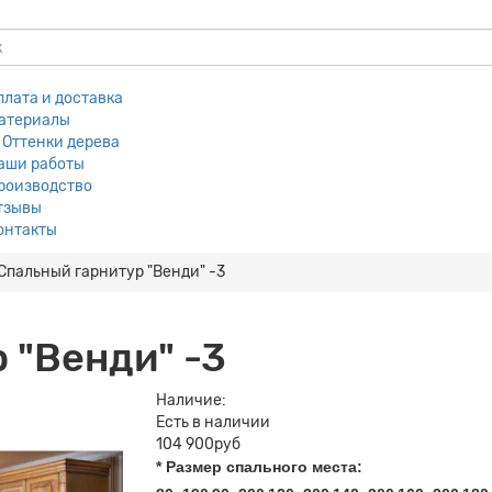
плата и доставка
атериалы
Оттенки дерева
аши работы
роизводство
тзывы
онтакты
Спальный гарнитур "Венди" -3
 "Венди" -3
Наличие:
Есть в наличии
104 900руб
* Размер спального места: