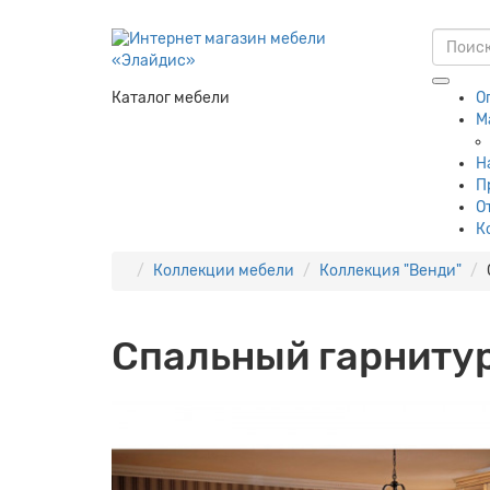
Каталог мебели
О
М
Н
П
О
К
Коллекции мебели
Коллекция "Венди"
Спальный гарнитур