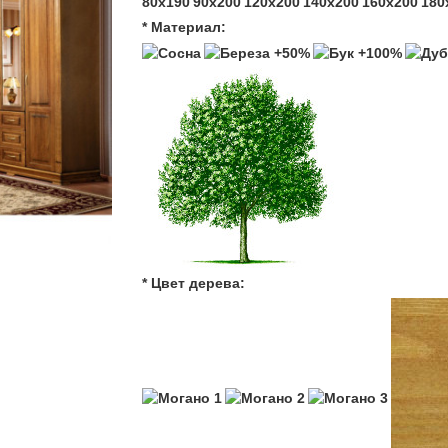
80х190
90х200
120x200
140x200
160x200
180
* Материал:
* Цвет дерева: